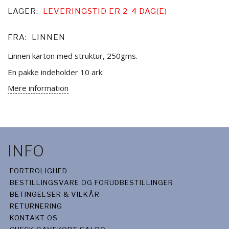
LAGER:
LEVERINGSTID ER 2-4 DAG(E)
FRA:
LINNEN
Linnen karton med struktur, 250gms.
En pakke indeholder 10 ark.
Mere information
INFO
FORTROLIGHED
BESTILLINGSVARE OG FORUDBESTILLINGER
BETINGELSER & VILKÅR
RETURNERING
KONTAKT OS