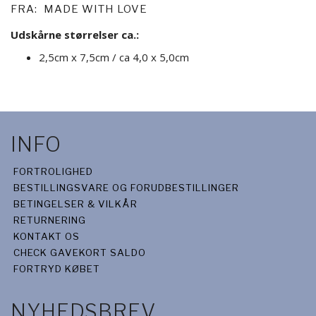
FRA:
MADE WITH LOVE
Udskårne størrelser ca.:
2,5cm x 7,5cm / ca 4,0 x 5,0cm
INFO
FORTROLIGHED
BESTILLINGSVARE OG FORUDBESTILLINGER
BETINGELSER & VILKÅR
RETURNERING
KONTAKT OS
CHECK GAVEKORT SALDO
FORTRYD KØBET
NYHEDSBREV