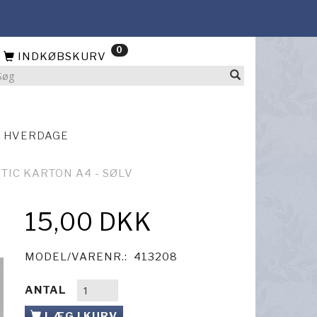
0
INDKØBSKURV
4 HVERDAGE
TIC KARTON A4 - SØLV
15,00 DKK
MODEL/VARENR.:
413208
ANTAL
LÆG I KURV