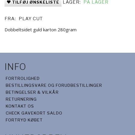
LAGER:
PÅ LAGER
TILFØJ ØNSKELISTE
FRA:
PLAY CUT
Dobbeltsidet guld karton 280gram
INFO
FORTROLIGHED
BESTILLINGSVARE OG FORUDBESTILLINGER
BETINGELSER & VILKÅR
RETURNERING
KONTAKT OS
CHECK GAVEKORT SALDO
FORTRYD KØBET