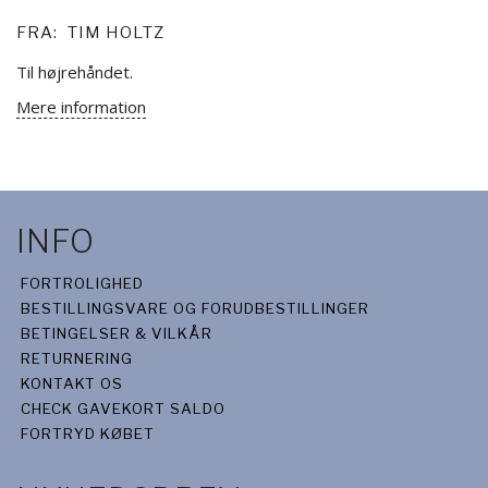
FRA:
TIM HOLTZ
Til højrehåndet.
Mere information
INFO
FORTROLIGHED
BESTILLINGSVARE OG FORUDBESTILLINGER
BETINGELSER & VILKÅR
RETURNERING
KONTAKT OS
CHECK GAVEKORT SALDO
FORTRYD KØBET