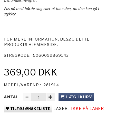
behandles herefter.
Pas på med hårde slag eller at tabe den, da den kan gå i
stykker.
FOR MERE INFORMATION, BESØG DETTE
PRODUKTS
HJEMMESIDE
.
STREGKODE:
5060099869143
369,00 DKK
MODEL/VARENR.:
261914
ANTAL
LÆG I KURV
LAGER:
IKKE PÅ LAGER
TILFØJ ØNSKELISTE