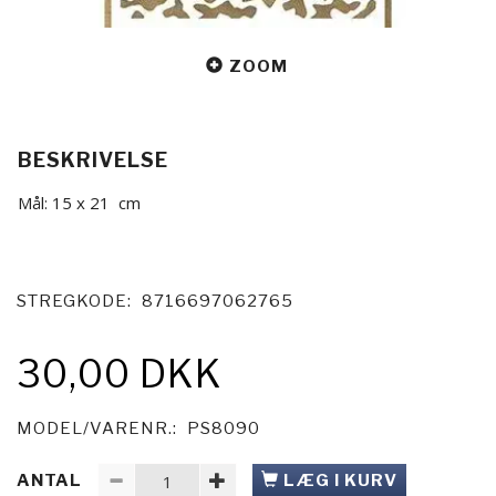
ZOOM
BESKRIVELSE
Mål: 15 x 21 cm
STREGKODE:
8716697062765
30,00 DKK
MODEL/VARENR.:
PS8090
ANTAL
LÆG I KURV