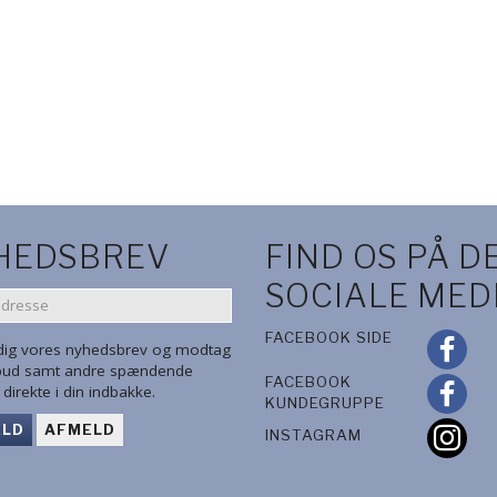
ICKLES -
GLITTERLIM STICKLES FINT
GLITTERLIM STICK
- CHRISTMAS RED
HOLLY
KK
25,00 DKK
25,00 DKK
KURV
LÆG I KURV
LÆG I KUR
HEDSBREV
FIND OS PÅ D
SOCIALE MED
SE
FACEBOOK SIDE
 dig vores nyhedsbrev og modtag
lbud samt andre spændende
FACEBOOK
direkte i din indbakke.
KUNDEGRUPPE
ELD
AFMELD
INSTAGRAM