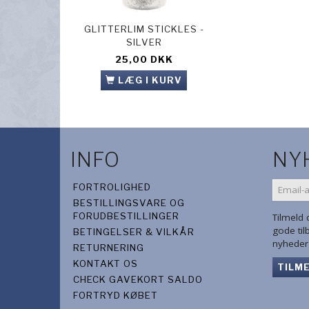
GLITTERLIM STICKLES -
GLITTERLIM ST
SILVER
GREEN
25,00 DKK
25,00 D
LÆG I KURV
LÆG I 
INFO
NY
EMAIL-
FORTROLIGHED
ADRES
BESTILLINGSVARE OG
FORUDBESTILLINGER
Tilmeld
gode ti
BETINGELSER & VILKÅR
nyheder 
RETURNERING
KONTAKT OS
TILM
CHECK GAVEKORT SALDO
FORTRYD KØBET