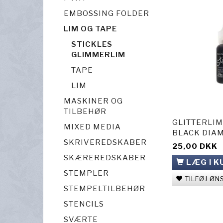
EMBOSSING FOLDER
LIM OG TAPE
STICKLES
GLIMMERLIM
TAPE
LIM
MASKINER OG
TILBEHØR
GLITTERLIM
MIXED MEDIA
BLACK DIA
SKRIVEREDSKABER
25,00 DKK
SKÆREREDSKABER
LÆG I K
STEMPLER
TILFØJ ØN
STEMPELTILBEHØR
STENCILS
SVÆRTE