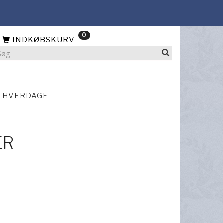
0
INDKØBSKURV
4 HVERDAGE
ER