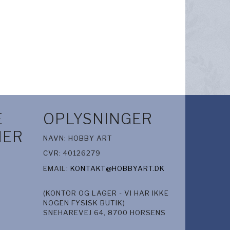
LES -
GLITTERLIM STICKLES -
GLITTERLIM STICKLES
FROSTED LACE
COPPER
25,00 DKK
25,00 DKK
V
LÆG I KURV
LÆG I KURV
E
OPLYSNINGER
IER
NAVN: HOBBY ART
CVR: 40126279
EMAIL:
KONTAKT@HOBBYART.DK
(KONTOR OG LAGER - VI HAR IKKE
NOGEN FYSISK BUTIK)
SNEHAREVEJ 64, 8700 HORSENS