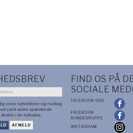
HEDSBREV
FIND OS PÅ D
SOCIALE MED
SE
FACEBOOK SIDE
 dig vores nyhedsbrev og modtag
lbud samt andre spændende
FACEBOOK
direkte i din indbakke.
KUNDEGRUPPE
ELD
AFMELD
INSTAGRAM