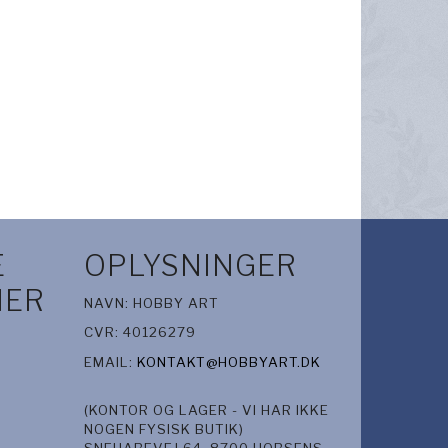
E
OPLYSNINGER
IER
NAVN: HOBBY ART
CVR: 40126279
EMAIL:
KONTAKT@HOBBYART.DK
(KONTOR OG LAGER - VI HAR IKKE
NOGEN FYSISK BUTIK)