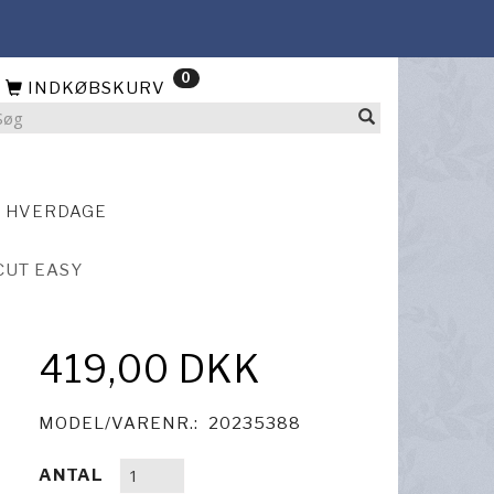
0
INDKØBSKURV
4 HVERDAGE
CUT EASY
419,00 DKK
MODEL/VARENR.:
20235388
ANTAL