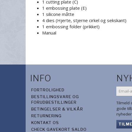
1 cutting plate (C)
1 embossing plate (E)
1 silicone måtte
4 dies (Hjerte, stjerne cirkel og sekskant)
1 embossing folder (prikket)
Manual
INFO
NY
EMAIL-
FORTROLIGHED
ADRES
BESTILLINGSVARE OG
FORUDBESTILLINGER
Tilmeld
gode ti
BETINGELSER & VILKÅR
nyheder 
RETURNERING
KONTAKT OS
TILM
CHECK GAVEKORT SALDO