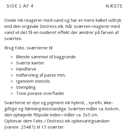
SIDE 1 AF 4
NÆSTE
Oxide Ink reagerer med vand og har et mere kalket udtryk
end den originale Distress ink. Når sværten reagerer med
vand vil det få en oxideret effekt der ændrer på farven af
sværten.
Brug f.eks. sværterne til:
Blende sammen til baggrunde
Sværte kanter
Vandfarve
Indfarvning af paste mm.
Igennem stencils
Stempling
Tone porøse overflader
Sværterne er dye og pigment ink hybrid, , syrefri, ikke-
giftige og falmningsbestandige. Sværten måler ca. 6x6cm,
den ophøjede filtpude inden i måler ca. 5x5 cm.
Opbevar dem f.eks. i Distress ink opbevaringsæsken
(varenr. 25487) til 15 sværter.