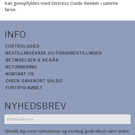
Kan genopfyldes med Distress Oxide Reinker i samme
farve.
INFO
FORTROLIGHED
BESTILLINGSVARE OG FORUDBESTILLINGER
BETINGELSER & VILKÅR
RETURNERING
KONTAKT OS
CHECK GAVEKORT SALDO
FORTRYD KØBET
NYHEDSBREV
EMAIL-
ADRESSE
Tilmeld dig vores nyhedsbrev og modtag gode tilbud samt andre